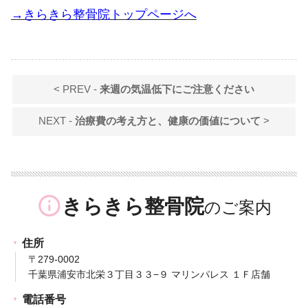
→きらきら整骨院トップページへ
< PREV -
来週の気温低下にご注意ください
NEXT -
治療費の考え方と、健康の価値について
>
info_outline
きらきら整骨院
住所
〒279-0002
千葉県浦安市北栄３丁目３３−９ マリンパレス １Ｆ店舗
電話番号