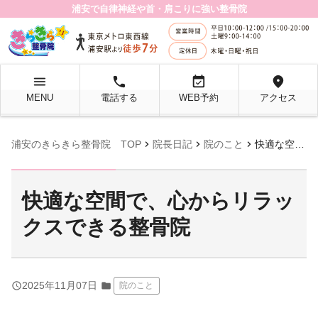
浦安で自律神経や首・肩こりに強い整骨院
menu
local_phone
event_available
location_on
MENU
電話する
WEB予約
アクセス
chevron_right
chevron_right
chevron_right
浦安のきらきら整骨院 TOP
院長日記
院のこと
快適な空間で、心からリラックスできる整骨院
快適な空間で、心からリラッ
クスできる整骨院
query_builder
2025年11月07日
folder
院のこと