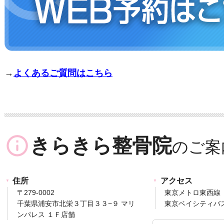
→
よくあるご質問はこちら
info_outline
きらきら整骨院
住所
アクセス
〒279-0002
東京メトロ東西線
千葉県浦安市北栄３丁目３３−９ マリ
東京ベイシティバ
ンパレス １Ｆ店舗