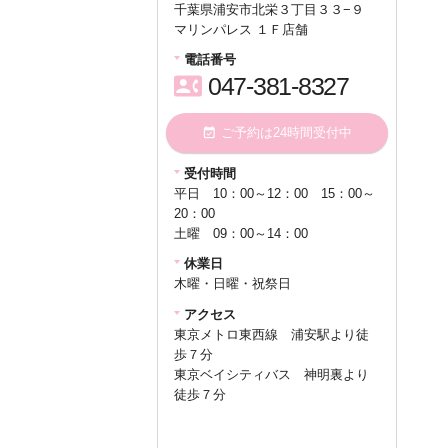
千葉県浦安市北栄３丁目３３−９
さらに初診料2,500円→
無料
マリンパレス １Ｆ店舗
定員になり次第終了します
★
電話番号
contact_phone
047-381-8327
query_builder
2024年2月13日
現在、公開できてないページもあ
event_available
ご予約は24時間受付中
りますので、 わかりにくい場合
にはお手数ですがお電話くださ
受付時間
い。
0473818327
平日 10：00～12：00 15：00～
20：00
土曜 09：00～14：00
休業日
木曜・日曜・祝祭日
アクセス
東京メトロ東西線 浦安駅より徒
歩７分
東京ベイシティバス 神明裏より
徒歩７分