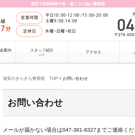
浦安で自律神経や首・肩こりに強い整骨院
金案内
スタッフ紹介
アクセス
staff
chevron_right
浦安のきらきら整骨院 TOP
お問い合わせ
お問い合わせ
メールが届かない場合は047-381-8327までご連絡く