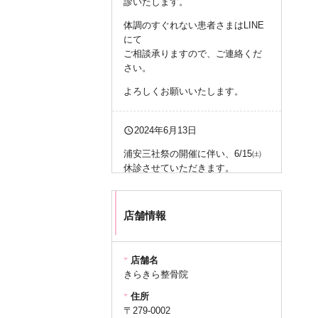
診いたします。
体調のすぐれない患者さまはLINE
にて
ご相談承りますので、ご連絡くだ
さい。
よろしくお願いいたします。
query_builder
2024年6月13日
浦安三社祭の開催に伴い、6/15㈯
休診させていただきます。
お怪我をなさる方もあるかもしれ
ませんので、大変申し訳ございま
店舗情報
せんが、後日ご予約にてご相談く
ださいますようお願い申し上げま
す。
店舗名
きらきら整骨院
query_builder
2024年6月02日
住所
〒279-0002
初診コース7,000円→
5,700円