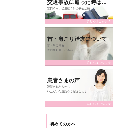
交通事故に遭った時は…
窓口０円。後遺症０件の安心治療
arrow_forward
詳しくはこちら
首・肩こり治療について
首・肩こりも
今日から楽になる◎
arrow_forward
詳しくはこちら
患者さまの声
通院された方から
いただいた感想をご紹介します
arrow_forward
詳しくはこちら
初めての方へ