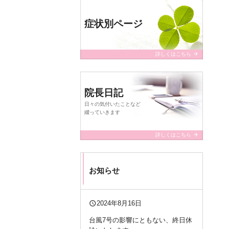
症状別ページ
arrow_forward
詳しくはこちら
院長日記
日々の気付いたことなど
綴っていきます
arrow_forward
詳しくはこちら
お知らせ
query_builder
2024年8月16日
台風7号の影響にともない、終日休