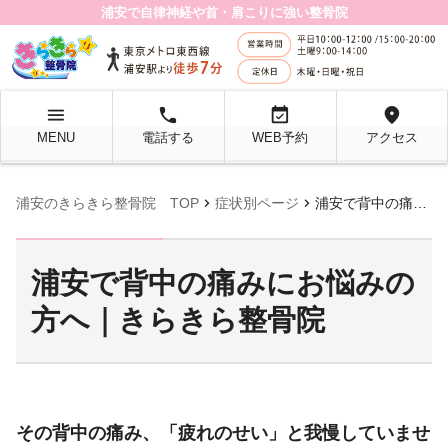
浦安で自律神経や首・肩こりに強い整骨院
menu
local_phone
event_available
location_on
MENU
電話する
WEB予約
アクセス
chevron_right
chevron_right
浦安のきらきら整骨院 TOP
症状別ページ
浦安で背中の痛みにお悩みの方へ｜きらきら整骨院
浦安で背中の痛みにお悩みの
方へ｜きらきら整骨院
その背中の痛み、「疲れのせい」と我慢していませ